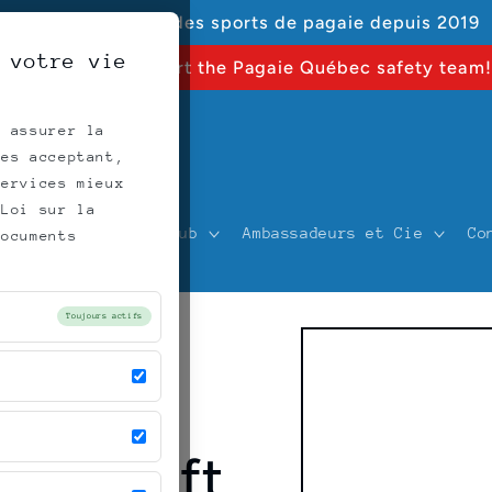
Votre spécialiste des sports de pagaie depuis 2019
 votre vie
KAYAK 2026: support the Pagaie Québec safety team!
r assurer la
les acceptant,
services mieux
 Loi sur la
Formation
Club
Ambassadeurs et Cie
Co
documents
Toujours actifs
Skip to
product
information
port
OS UpLift