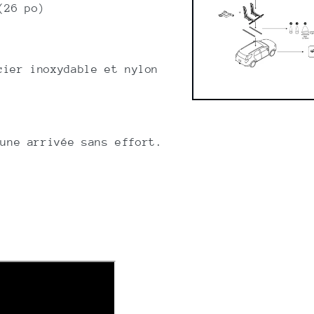
(26 po)
cier inoxydable et nylon
Open
media
8
in
une arrivée sans effort.
modal