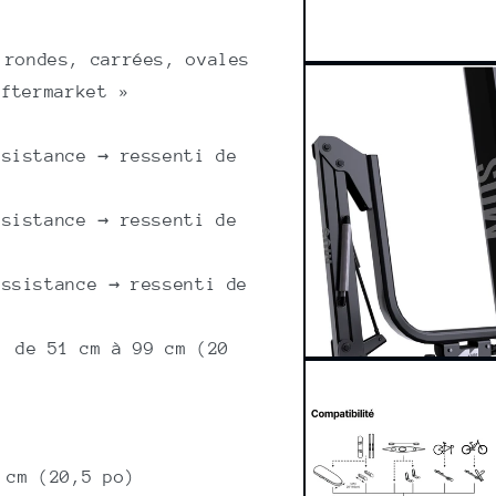
rondes, carrées, ovales
Open
media
aftermarket
»
4
in
modal
ssistance → ressenti de
ssistance → ressenti de
assistance → ressenti de
 de 51 cm à 99 cm (20
Open
media
6
in
modal
 cm (20,5 po)