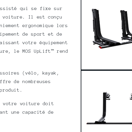
1
in
ssisté qui se fixe sur
modal
 voiture. Il est conçu
niement ergonomique lors
ipement de sport et de
aissant votre équipement
ure, le MOS UpLift™ rend
Open
ssoires (vélo, kayak,
media
2
ffre de nombreuses
in
modal
produit.
, votre voiture doit
ant une capacité de