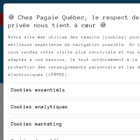
Skip to
Facebook
Instagram
YouTube
TikTok
content
🍪 Chez Pagaie Québec, le respect de
DÉFI 
privée nous tient à cœur 🍪
Notre site Web utilise des témoins (cookies) pou
meilleure expérience de navigation possible. En 
vous rendez votre visite plus conviviale et nos 
adaptés à vos besoins, le tout conformément à la
À propos
Produits
Services
Rabais
protection des renseignements personnels et les 
électroniques (LPRPDE).
Cookies essentiels
MOS Racks
Cookies analytiques
Support de trans
Cookies marketing
multifonction M